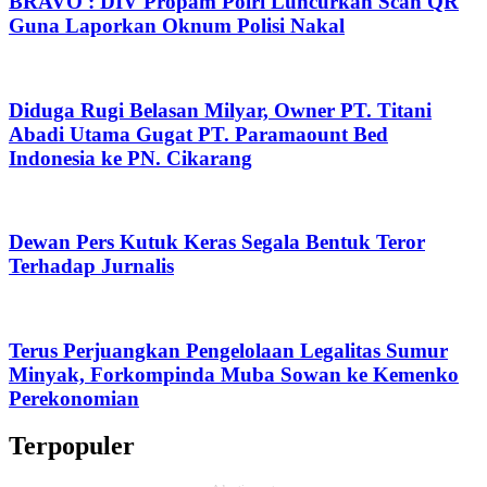
BRAVO : DIV Propam Polri Luncurkan Scan QR
Guna Laporkan Oknum Polisi Nakal
Diduga Rugi Belasan Milyar, Owner PT. Titani
Abadi Utama Gugat PT. Paramaount Bed
Indonesia ke PN. Cikarang
Dewan Pers Kutuk Keras Segala Bentuk Teror
Terhadap Jurnalis
Terus Perjuangkan Pengelolaan Legalitas Sumur
Minyak, Forkompinda Muba Sowan ke Kemenko
Perekonomian
Terpopuler