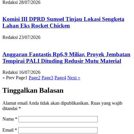
Redaksi
28/07/2026
Komisi III DPRD Sumsel Tinjau Lokasi Sengketa
Lahan Eks Rocket Chicken
Redaksi
23/07/2026
Anggaran Fantastis Rp6,9 Miliar, Proyek Jembatan
Tempirai PALI Dituding Redusir Mutu Material
Redaksi
16/07/2026
« Prev
Page
1
Page
2
Page
3
Page
4
Next »
Tinggalkan Balasan
Alamat email Anda tidak akan dipublikasikan.
Ruas yang wajib
ditandai
*
Nama
*
Email
*