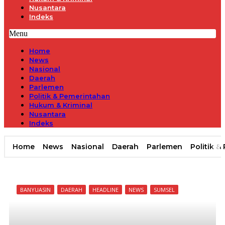
Nusantara
Indeks
Menu
Home
News
Nasional
Daerah
Parlemen
Politik & Pemerintahan
Hukum & Kriminal
Nusantara
Indeks
Home
News
Nasional
Daerah
Parlemen
Politik 
BANYUASIN
DAERAH
HEADLINE
NEWS
SUMSEL