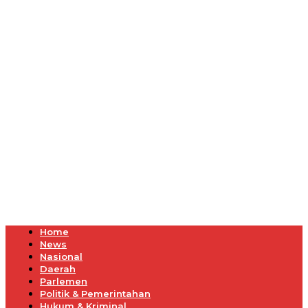
Home
News
Nasional
Daerah
Parlemen
Politik & Pemerintahan
Hukum & Kriminal