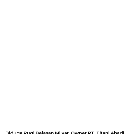
Diduga Rugi Belasan Milyar, Owner PT. Titani Abadi