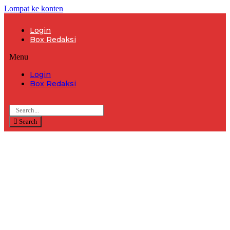
Lompat ke konten
Login
Box Redaksi
Menu
Login
Box Redaksi
Search