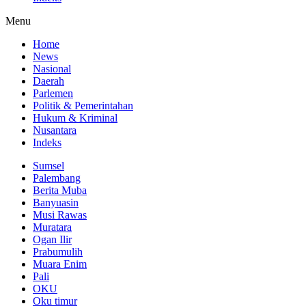
Menu
Home
News
Nasional
Daerah
Parlemen
Politik & Pemerintahan
Hukum & Kriminal
Nusantara
Indeks
Sumsel
Palembang
Berita Muba
Banyuasin
Musi Rawas
Muratara
Ogan Ilir
Prabumulih
Muara Enim
Pali
OKU
Oku timur