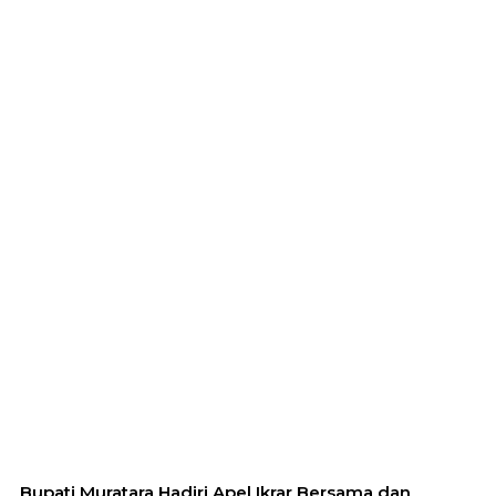
Bupati Muratara Hadiri Apel Ikrar Bersama dan