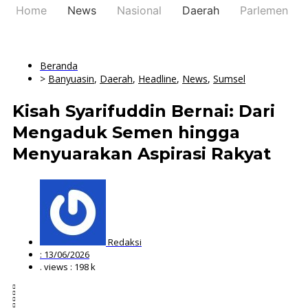
Home
News
Nasional
Daerah
Parlemen
Beranda
>
Banyuasin
,
Daerah
,
Headline
,
News
,
Sumsel
Kisah Syarifuddin Bernai: Dari
Mengaduk Semen hingga
Menyuarakan Aspirasi Rakyat
Redaksi
:
13/06/2026
. views : 198 k