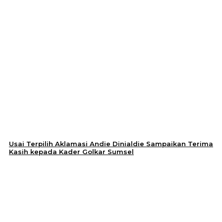
Usai Terpilih Aklamasi Andie Dinialdie Sampaikan Terima
Kasih kepada Kader Golkar Sumsel