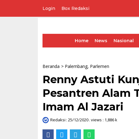
Login
Box Redaksi
Lompat
ke
konten
Home
News
Nasional
Beranda
>
Palembang
,
Parlemen
Renny Astuti Ku
Pesantren Alam T
Imam Al Jazari
Redaksi
:
25/12/2020
. views : 1,886 k