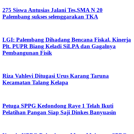
275 Siswa Antusias Jalani Tes,SMA N 20
Palembang sukses selenggarakan TKA
LGI: Palembang Dihadang Bencana Fiskal, Kinerja
Plt. PUPR Biang Keladi SiLPA dan Gagalnya
Pembangunan Fisik
Riza Vahlevi Ditugasi Urus Karang Taruna
Kecamatan Talang Kelapa
Petuga SPPG Kedondong Raye 1 Telah Ikuti
Pelatihan Pangan Siap Saji Dinkes Banyuasin