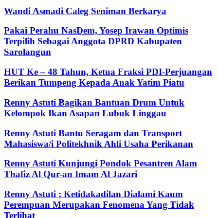
Wandi Asmadi Caleg Seniman Berkarya
Pakai Perahu NasDem, Yosep Irawan Optimis
Terpilih Sebagai Anggota DPRD Kabupaten
Sarolangun
HUT Ke – 48 Tahun, Ketua Fraksi PDI-Perjuangan
Berikan Tumpeng Kepada Anak Yatim Piatu
Renny Astuti Bagikan Bantuan Drum Untuk
Kelompok Ikan Asapan Lubuk Linggau
Renny Astuti Bantu Seragam dan Transport
Mahasiswa/i Politekhnik Ahli Usaha Perikanan
Renny Astuti Kunjungi Pondok Pesantren Alam
Thafiz Al Qur-an Imam Al Jazari
Renny Astuti ; Ketidakadilan Dialami Kaum
Perempuan Merupakan Fenomena Yang Tidak
Terlihat