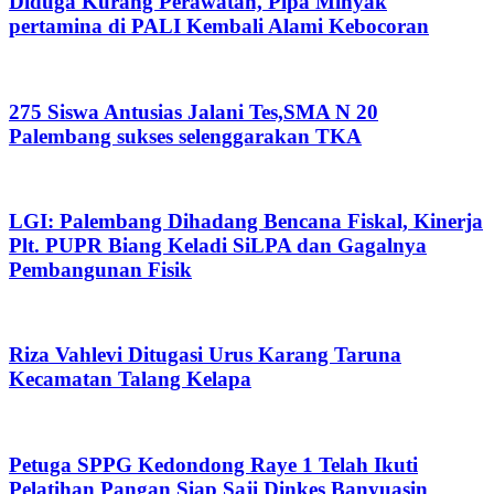
Diduga Kurang Perawatan, Pipa Minyak
pertamina di PALI Kembali Alami Kebocoran
275 Siswa Antusias Jalani Tes,SMA N 20
Palembang sukses selenggarakan TKA
LGI: Palembang Dihadang Bencana Fiskal, Kinerja
Plt. PUPR Biang Keladi SiLPA dan Gagalnya
Pembangunan Fisik
Riza Vahlevi Ditugasi Urus Karang Taruna
Kecamatan Talang Kelapa
Petuga SPPG Kedondong Raye 1 Telah Ikuti
Pelatihan Pangan Siap Saji Dinkes Banyuasin