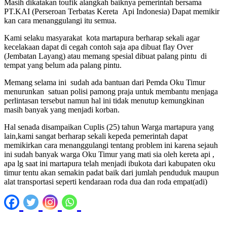
Masih dikatakan toufik alangkah baiknya pemerintah bersama
PT.KAI (Perseroan Terbatas Kereta Api Indonesia) Dapat memikir
kan cara menanggulangi itu semua.
Kami selaku masyarakat kota martapura berharap sekali agar
kecelakaan dapat di cegah contoh saja apa dibuat flay Over
(Jembatan Layang) atau memang spesial dibuat palang pintu di
tempat yang belum ada palang pintu.
Memang selama ini sudah ada bantuan dari Pemda Oku Timur
menurunkan satuan polisi pamong praja untuk membantu menjaga
perlintasan tersebut namun hal ini tidak menutup kemungkinan
masih banyak yang menjadi korban.
Hal senada disampaikan Cuplis (25) tahun Warga martapura yang
lain,kami sangat berharap sekali kepeda pemerintah dapat
memikirkan cara menanggulangi tentang problem ini karena sejauh
ini sudah banyak warga Oku Timur yang mati sia oleh kereta api ,
apa lg saat ini martapura telah menjadi ibukota dari kabupaten oku
timur tentu akan semakin padat baik dari jumlah penduduk maupun
alat transportasi seperti kendaraan roda dua dan roda empat(adi)