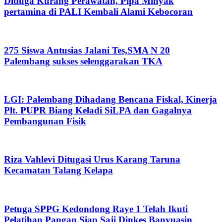
Diduga Kurang Perawatan, Pipa Minyak
pertamina di PALI Kembali Alami Kebocoran
275 Siswa Antusias Jalani Tes,SMA N 20
Palembang sukses selenggarakan TKA
LGI: Palembang Dihadang Bencana Fiskal, Kinerja
Plt. PUPR Biang Keladi SiLPA dan Gagalnya
Pembangunan Fisik
Riza Vahlevi Ditugasi Urus Karang Taruna
Kecamatan Talang Kelapa
Petuga SPPG Kedondong Raye 1 Telah Ikuti
Pelatihan Pangan Siap Saji Dinkes Banyuasin