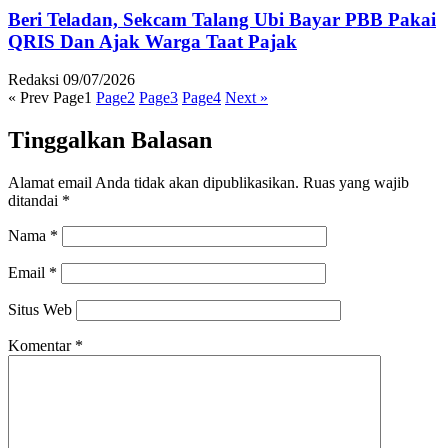
Beri Teladan, Sekcam Talang Ubi Bayar PBB Pakai
QRIS Dan Ajak Warga Taat Pajak
Redaksi
09/07/2026
« Prev
Page
1
Page
2
Page
3
Page
4
Next »
Tinggalkan Balasan
Alamat email Anda tidak akan dipublikasikan.
Ruas yang wajib
ditandai
*
Nama
*
Email
*
Situs Web
Komentar
*