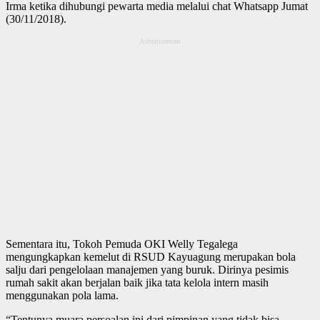
Irma ketika dihubungi pewarta media melalui chat Whatsapp Jumat
(30/11/2018).
Advertisement
Sementara itu, Tokoh Pemuda OKI Welly Tegalega
mengungkapkan kemelut di RSUD Kayuagung merupakan bola
salju dari pengelolaan manajemen yang buruk. Dirinya pesimis
rumah sakit akan berjalan baik jika tata kelola intern masih
menggunakan pola lama.
“Tentunya muara persoalan ini dari pimpinan yang tidak bisa