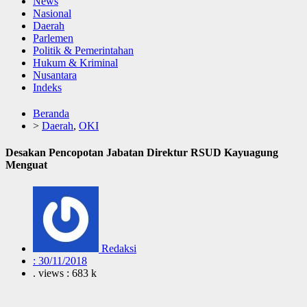
News
Nasional
Daerah
Parlemen
Politik & Pemerintahan
Hukum & Kriminal
Nusantara
Indeks
Beranda
>
Daerah
,
OKI
Desakan Pencopotan Jabatan Direktur RSUD Kayuagung
Menguat
Redaksi
:
30/11/2018
. views : 683 k