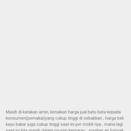
Masih di katakan amin, kenaikan harga jual batu bata kepada
konsumen(pemakai)yang cukup tinggi di sebabkan , harga beli
kayu bakar juga cukup tinggi saat ini per mobil nya , mana lagi
saat ini kita masih dalam musim kemarau , sumber air banyak