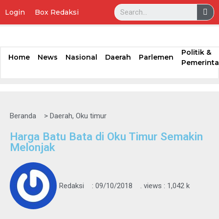
Login
Box Redaksi
Lompat
ke
konten
Politik &
Home
News
Nasional
Daerah
Parlemen
Pemerint
Beranda
>
Daerah
,
Oku timur
Harga Batu Bata di Oku Timur Semakin
Melonjak
Redaksi
:
09/10/2018
. views : 1,042 k