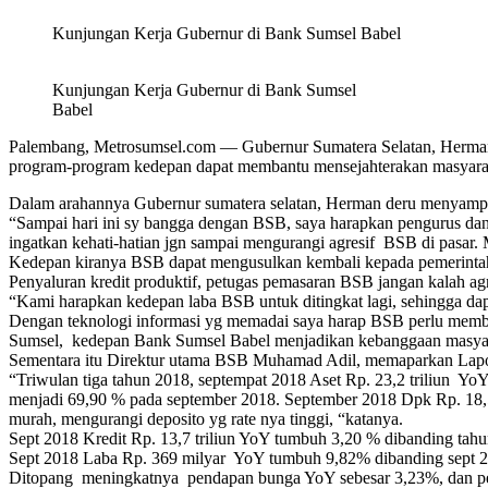
Kunjungan Kerja Gubernur di Bank Sumsel Babel
Kunjungan Kerja Gubernur di Bank Sumsel
Babel
Palembang, Metrosumsel.com — Gubernur Sumatera Selatan, Herman 
program-program kedepan dapat membantu mensejahterakan masyaraka
Dalam arahannya Gubernur sumatera selatan, Herman deru menyampaik
“Sampai hari ini sy bangga dengan BSB, saya harapkan pengurus dan p
ingatkan kehati-hatian jgn sampai mengurangi agresif BSB di pasa
Kedepan kiranya BSB dapat mengusulkan kembali kepada pemerintah
Penyaluran kredit produktif, petugas pemasaran BSB jangan kalah ag
“Kami harapkan kedepan laba BSB untuk ditingkat lagi, sehingga da
Dengan teknologi informasi yg memadai saya harap BSB perlu membu
Sumsel, kedepan Bank Sumsel Babel menjadikan kebanggaan masyar
Sementara itu Direktur utama BSB Muhamad Adil, memaparkan Lapor
“Triwulan tiga tahun 2018, septempat 2018 Aset Rp. 23,2 triliun Yo
menjadi 69,90 % pada september 2018. September 2018 Dpk Rp. 18,5
murah, mengurangi deposito yg rate nya tinggi, “katanya.
Sept 2018 Kredit Rp. 13,7 triliun YoY tumbuh 3,20 % dibanding tahu
Sept 2018 Laba Rp. 369 milyar YoY tumbuh 9,82% dibanding sept 
Ditopang meningkatnya pendapan bunga YoY sebesar 3,23%, dan p