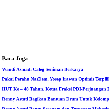
Baca Juga
Wandi Asmadi Caleg Seniman Berkarya
Pakai Perahu NasDem, Yosep Irawan Optimis Terpi
HUT Ke – 48 Tahun, Ketua Fraksi PDI-Perjuangan 
Renny Astuti Bagikan Bantuan Drum Untuk Kelom
Renny Astuti Bantu Seragam dan Transport Mahasisw