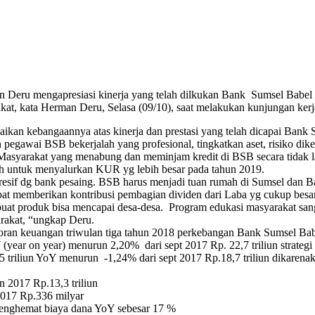
Deru mengapresiasi kinerja yang telah dilkukan Bank Sumsel Babel
t, kata Herman Deru, Selasa (09/10), saat melakukan kunjungan kerj
an kebangaannya atas kinerja dan prestasi yang telah dicapai Bank S
egawai BSB bekerjalah yang profesional, tingkatkan aset, risiko dikel
r. Masyarakat yang menabung dan meminjam kredit di BSB secara tidak
 untuk menyalurkan KUR yg lebih besar pada tahun 2019.
resif dg bank pesaing. BSB harus menjadi tuan rumah di Sumsel dan Ba
pat memberikan kontribusi pembagian dividen dari Laba yg cukup besa
at produk bisa mencapai desa-desa. Program edukasi masyarakat sang
akat, “ungkap Deru.
an keuangan triwulan tiga tahun 2018 perkebangan Bank Sumsel Bab
Y (year on year) menurun 2,20% dari sept 2017 Rp. 22,7 triliun strate
 triliun YoY menurun -1,24% dari sept 2017 Rp.18,7 triliun dikare
n 2017 Rp.13,3 triliun
2017 Rp.336 milyar
enghemat biaya dana YoY sebesar 17 %