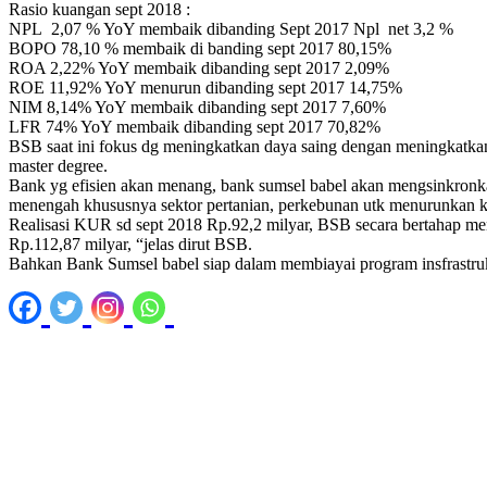
Rasio kuangan sept 2018 :
NPL 2,07 % YoY membaik dibanding Sept 2017 Npl net 3,2 %
BOPO 78,10 % membaik di banding sept 2017 80,15%
ROA 2,22% YoY membaik dibanding sept 2017 2,09%
ROE 11,92% YoY menurun dibanding sept 2017 14,75%
NIM 8,14% YoY membaik dibanding sept 2017 7,60%
LFR 74% YoY membaik dibanding sept 2017 70,82%
BSB saat ini fokus dg meningkatkan daya saing dengan meningkatkan 
master degree.
Bank yg efisien akan menang, bank sumsel babel akan mengsinkronka
menengah khususnya sektor pertanian, perkebunan utk menurunkan k
Realisasi KUR sd sept 2018 Rp.92,2 milyar, BSB secara bertahap meny
Rp.112,87 milyar, “jelas dirut BSB.
Bahkan Bank Sumsel babel siap dalam membiayai program insfrastruk