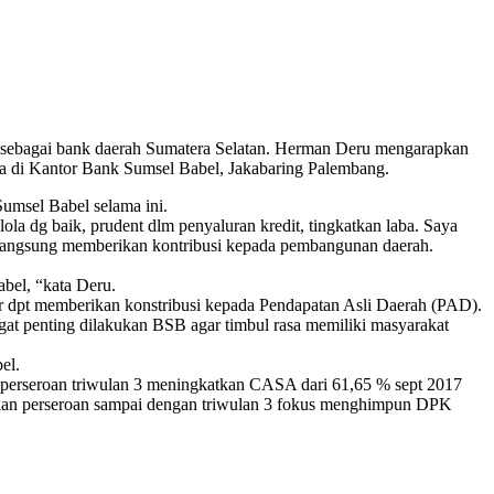
 sebagai bank daerah Sumatera Selatan. Herman Deru mengarapkan
a di Kantor Bank Sumsel Babel, Jakabaring Palembang.
umsel Babel selama ini.
ola dg baik, prudent dlm penyaluran kredit, tingkatkan laba. Saya
 langsung memberikan kontribusi kepada pembangunan daerah.
bel, “kata Deru.
r dpt memberikan konstribusi kepada Pendapatan Asli Daerah (PAD).
at penting dilakukan BSB agar timbul rasa memiliki masyarakat
el.
gi perseroan triwulan 3 meningkatkan CASA dari 61,65 % sept 2017
nakan perseroan sampai dengan triwulan 3 fokus menghimpun DPK