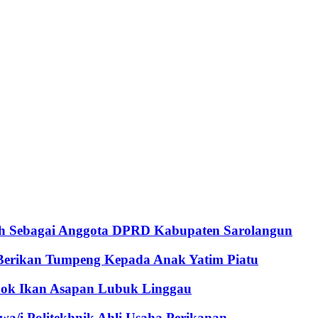
lih Sebagai Anggota DPRD Kabupaten Sarolangun
Berikan Tumpeng Kepada Anak Yatim Piatu
pok Ikan Asapan Lubuk Linggau
a/i Politekhnik Ahli Usaha Perikanan