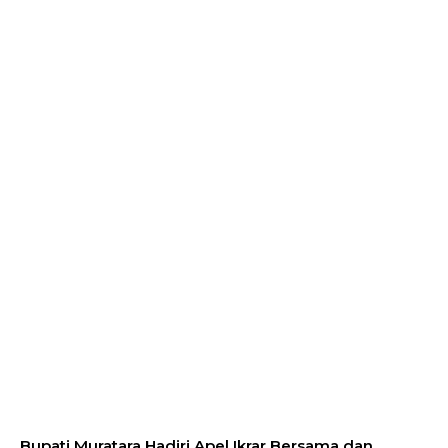
Bupati Muratara Hadiri Apel Ikrar Bersama dan