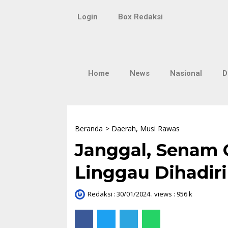
Login
Box Redaksi
Lompat
ke
konten
Home
News
Nasional
D
Beranda
>
Daerah
,
Musi Rawas
Janggal, Senam 
Linggau Dihadir
Redaksi
:
30/01/2024
. views : 956 k