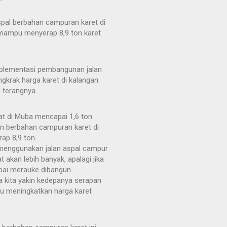
pal berbahan campuran karet di
 mampu menyerap 8,9 ton karet
implementasi pembangunan jalan
krak harga karet di kalangan
” terangnya.
at di Muba mencapai 1,6 ton
n berbahan campuran karet di
ap 8,9 ton.
ja menggunakan jalan aspal campur
 akan lebih banyak, apalagi jika
ampai merauke dibangun
ya kita yakin kedepanya serapan
itu meningkatkan harga karet