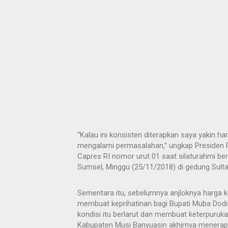
“Kalau ini konsisten diterapkan saya yakin har
mengalami permasalahan,” ungkap Presiden 
Capres RI nomor urut 01 saat silaturahmi be
Sumsel, Minggu (25/11/2018) di gedung Sult
Sementara itu, sebelumnya anjloknya harga ka
membuat keprihatinan bagi Bupati Muba Dodi 
kondisi itu berlarut dan membuat keterpuruka
Kabupaten Musi Banyuasin akhirnya menerap