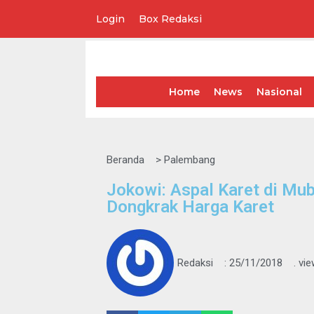
Login
Box Redaksi
Lompat
ke
konten
Home
News
Nasional
Beranda
>
Palembang
Jokowi: Aspal Karet di Mub
Dongkrak Harga Karet
Redaksi
:
25/11/2018
. vi