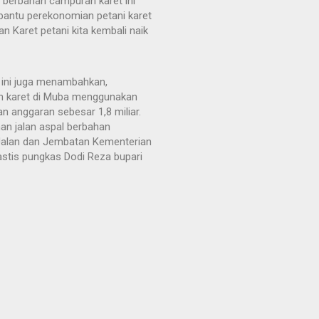
 berbahan campuran karet ini
antu perekonomian petani karet
n Karet petani kita kembali naik
 ini juga menambahkan,
n karet di Muba menggunakan
 anggaran sebesar 1,8 miliar.
n jalan aspal berbahan
 Jalan dan Jembatan Kementerian
lastis pungkas Dodi Reza bupari