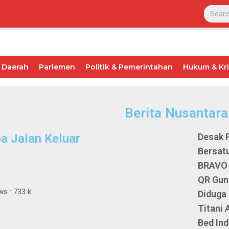
Daerah
Parlemen
Politik & Pemerintahan
Hukum & Kr
Berita Nusantara
a Jalan Keluar
Desak 
Bersatu
BRAVO 
QR Gun
ews : 733 k
Diduga 
Titani
Bed Ind