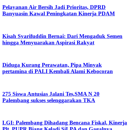
Pelayanan Air Bersih Jadi Prioritas, DPRD
Banyuasin Kawal Peningkatan Kinerja PDAM
Kisah Syarifuddin Bernai: Dari Mengaduk Semen
hingga Menyuarakan Aspirasi Rakyat
Diduga Kurang Perawatan, Pipa Minyak
pertamina di PALI Kembali Alami Kebocoran
275 Siswa Antusias Jalani Tes,SMA N 20
Palembang sukses selenggarakan TKA
LGI: Palembang Dihadang Bencana Fiskal, Kinerja
Plt. PUPR Biang Keladi SiLPA dan Gagalnya