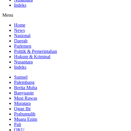
Indeks
Menu
Home
News
Nasional
Daerah
Parlemen
Politik & Pemerintahan
Hukum & Kriminal
Nusantara
Indeks
Sumsel
Palembang
Berita Muba
Banyuasin
Musi Rawas
Muratara
Ogan Ilir
Prabumulih
Muara Enim
Pali
OKU