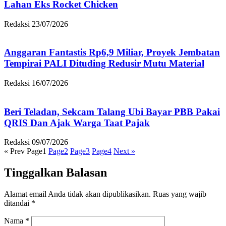
Lahan Eks Rocket Chicken
Redaksi
23/07/2026
Anggaran Fantastis Rp6,9 Miliar, Proyek Jembatan
Tempirai PALI Dituding Redusir Mutu Material
Redaksi
16/07/2026
Beri Teladan, Sekcam Talang Ubi Bayar PBB Pakai
QRIS Dan Ajak Warga Taat Pajak
Redaksi
09/07/2026
« Prev
Page
1
Page
2
Page
3
Page
4
Next »
Tinggalkan Balasan
Alamat email Anda tidak akan dipublikasikan.
Ruas yang wajib
ditandai
*
Nama
*