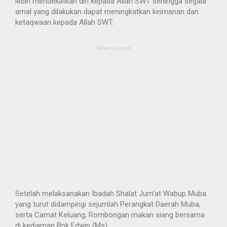
lebih mendekatkan diri kepada Allah SWT sehingga segala
amal yang dilakukan dapat meningkatkan keimanan dan
ketaqwaan kepada Allah SWT.
Advertisement
Setelah melaksanakan Ibadah Shalat Jum’at Wabup Muba
yang turut didampingi sejumlah Perangkat Daerah Muba,
serta Camat Keluang, Rombongan makan siang bersama
di kediaman Bpk Edwin (Ms).