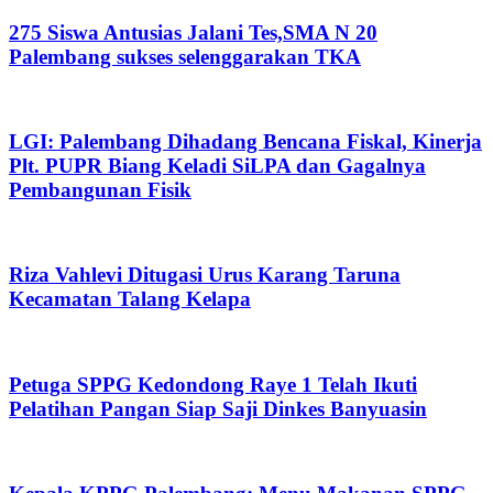
275 Siswa Antusias Jalani Tes,SMA N 20
Palembang sukses selenggarakan TKA
LGI: Palembang Dihadang Bencana Fiskal, Kinerja
Plt. PUPR Biang Keladi SiLPA dan Gagalnya
Pembangunan Fisik
Riza Vahlevi Ditugasi Urus Karang Taruna
Kecamatan Talang Kelapa
Petuga SPPG Kedondong Raye 1 Telah Ikuti
Pelatihan Pangan Siap Saji Dinkes Banyuasin