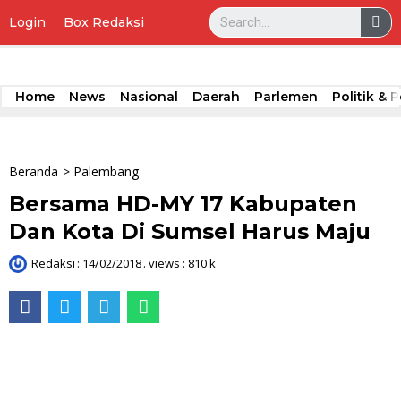
Login
Box Redaksi
Lompat
ke
konten
Home
News
Nasional
Daerah
Parlemen
Politik &
Beranda
>
Palembang
Bersama HD-MY 17 Kabupaten
Dan Kota Di Sumsel Harus Maju
Redaksi
:
14/02/2018
. views : 810 k