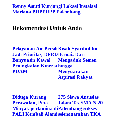
Renny Astuti Kunjungi Lokasi Instalasi
Mariana BRPPUPP Palembang
Rekomendasi Untuk Anda
Pelayanan Air Bersih
Kisah Syarifuddin
Jadi Prioritas, DPRD
Bernai: Dari
Banyuasin Kawal
Mengaduk Semen
Peningkatan Kinerja
hingga
PDAM
Menyuarakan
Aspirasi Rakyat
Diduga Kurang
275 Siswa Antusias
Perawatan, Pipa
Jalani Tes,SMA N 20
Minyak pertamina di
Palembang sukses
PALI Kembali Alami
selenggarakan TKA