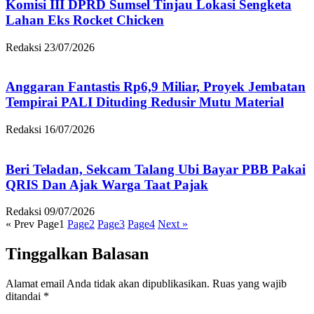
Komisi III DPRD Sumsel Tinjau Lokasi Sengketa
Lahan Eks Rocket Chicken
Redaksi
23/07/2026
Anggaran Fantastis Rp6,9 Miliar, Proyek Jembatan
Tempirai PALI Dituding Redusir Mutu Material
Redaksi
16/07/2026
Beri Teladan, Sekcam Talang Ubi Bayar PBB Pakai
QRIS Dan Ajak Warga Taat Pajak
Redaksi
09/07/2026
« Prev
Page
1
Page
2
Page
3
Page
4
Next »
Tinggalkan Balasan
Alamat email Anda tidak akan dipublikasikan.
Ruas yang wajib
ditandai
*