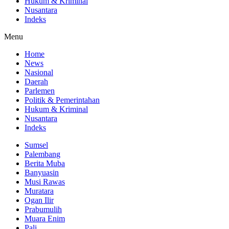
Hukum & Kriminal
Nusantara
Indeks
Menu
Home
News
Nasional
Daerah
Parlemen
Politik & Pemerintahan
Hukum & Kriminal
Nusantara
Indeks
Sumsel
Palembang
Berita Muba
Banyuasin
Musi Rawas
Muratara
Ogan Ilir
Prabumulih
Muara Enim
Pali