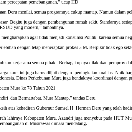
 dalam percepatan pemebangunan,” ucap HD.
Herman Deru menilai, semua programnya cukup mantap. Namun dalam pe
sar. Begitu juga dengan pembangunan rumah sakit. Standarnya setiap 
an RSUD yang modern,” tambahnya.
engharapkan agar tidak menjadi konsumsi Politik. karena semua ne
berlebihan dengan tetap menerapkan prokes 3 M. Berpikir tidak ego sek
tuhkan kerjasama semua pihak. Berbagai upaya dilakukan pemprov dal
arga karet ini juga harus diijuti dengan peningkatan kualitas. Naik 
donesia. Dinas Perkebunan Mura juga hendaknya koordinasi dengan pr
paten Mura ke 78 Tahun 2021.
iri dan Bermartabat. Mura Mantap,” tandas Deru.
h atas kehadiran Gubernur Sumsel H. Herman Deru yang telah hadir
jarah lahirnya Kabupaten Mura. Azandri juga menyebut pada HUT Mura 
 pembangunan di Musirawas dimasa mendatang.