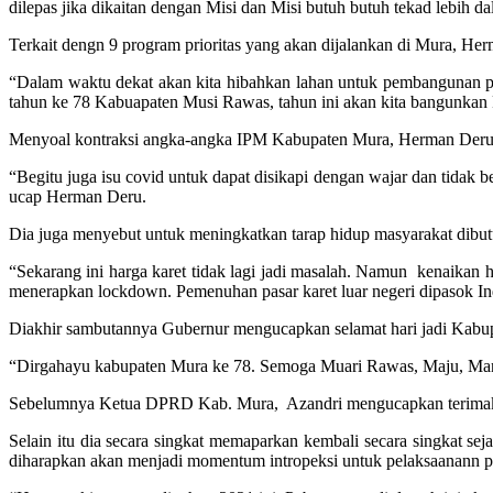
dilepas jika dikaitan dengan Misi dan Misi butuh butuh tekad lebih
Terkait dengn 9 program prioritas yang akan dijalankan di Mura, 
“Dalam waktu dekat akan kita hibahkan lahan untuk pembangunan pa
tahun ke 78 Kabuapaten Musi Rawas, tahun ini akan kita bangunk
Menyoal kontraksi angka-angka IPM Kabupaten Mura, Herman Deru m
“Begitu juga isu covid untuk dapat disikapi dengan wajar dan tidak 
ucap Herman Deru.
Dia juga menyebut untuk meningkatkan tarap hidup masyarakat dibu
“Sekarang ini harga karet tidak lagi jadi masalah. Namun kenaikan h
menerapkan lockdown. Pemenuhan pasar karet luar negeri dipasok In
Diakhir sambutannya Gubernur mengucapkan selamat hari jadi Kabu
“Dirgahayu kabupaten Mura ke 78. Semoga Muari Rawas, Maju, Mand
Sebelumnya Ketua DPRD Kab. Mura, Azandri mengucapkan terimaksi
Selain itu dia secara singkat memaparkan kembali secara singkat se
diharapkan akan menjadi momentum intropeksi untuk pelaksaanann