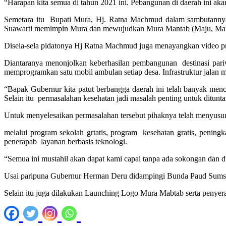
“Harapan kita semua di tahun 2021 ini. Pebangunan di daerah ini aka
Semetara itu Bupati Mura, Hj. Ratna Machmud dalam sambutannya
Suawarti memimpin Mura dan mewujudkan Mura Mantab (Maju, Mand
Disela-sela pidatonya Hj Ratna Machmud juga menayangkan video p
Diantaranya menonjolkan keberhasilan pembangunan destinasi pariw
memprogramkan satu mobil ambulan setiap desa. Infrastruktur jalan
“Bapak Gubernur kita patut berbangga daerah ini telah banyak me
Selain itu permasalahan kesehatan jadi masalah penting untuk ditunta
Untuk menyelesaikan permasalahan tersebut pihaknya telah menyusun
melalui program sekolah grtatis, program kesehatan gratis, pening
penerapab layanan berbasis teknologi.
“Semua ini mustahil akan dapat kami capai tanpa ada sokongan dan 
Usai paripuna Gubernur Herman Deru didampingi Bunda Paud Sum
Selain itu juga dilakukan Launching Logo Mura Mabtab serta peny