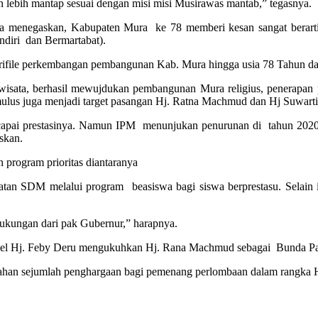
n lebih mantap sesuai dengan misi misi Musirawas mantab,” tegasnya.
 menegaskan, Kabupaten Mura ke 78 memberi kesan sangat berarti 
iri dan Bermartabat).
rifile perkembangan pembangunan Kab. Mura hingga usia 78 Tahun d
isata, berhasil mewujdukan pembangunan Mura religius, penerapan pe
 mulus juga menjadi target pasangan Hj. Ratna Machmud dan Hj Suwar
ncapai prestasinya. Namun IPM menunjukan penurunan di tahun 2020
skan.
 program prioritas diantaranya
katan SDM melalui program beasiswa bagi siswa berprestasu. Selain it
dukungan dari pak Gubernur,” harapnya.
sel Hj. Feby Deru mengukuhkan Hj. Rana Machmud sebagai Bunda P
erahan sejumlah penghargaan bagi pemenang perlombaan dalam rangka