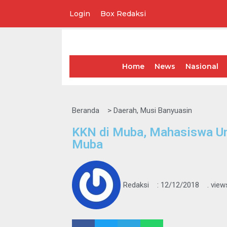
Login
Box Redaksi
Lompat
ke
konten
Home
News
Nasional
Beranda
>
Daerah
,
Musi Banyuasin
KKN di Muba, Mahasiswa Uns
Muba
Redaksi
:
12/12/2018
. view