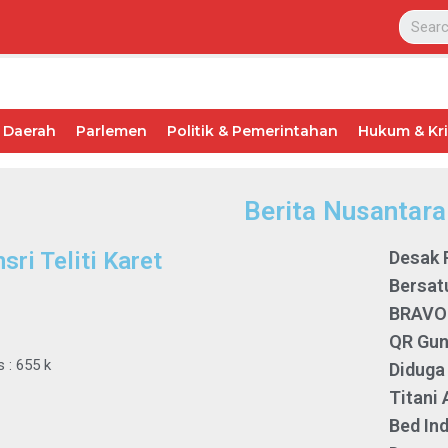
Daerah
Parlemen
Politik & Pemerintahan
Hukum & Kr
Berita Nusantara
ri Teliti Karet
Desak 
Bersatu
BRAVO 
QR Gun
s : 655 k
Diduga
Titani
Bed In