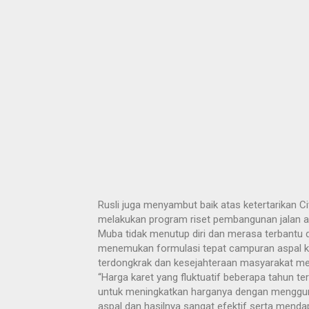
Rusli juga menyambut baik atas ketertarikan C
melakukan program riset pembangunan jalan a
Muba tidak menutup diri dan merasa terbantu 
menemukan formulasi tepat campuran aspal ka
terdongkrak dan kesejahteraan masyarakat me
“Harga karet yang fluktuatif beberapa tahun t
untuk meningkatkan harganya dengan menggu
aspal dan hasilnya sangat efektif serta mend