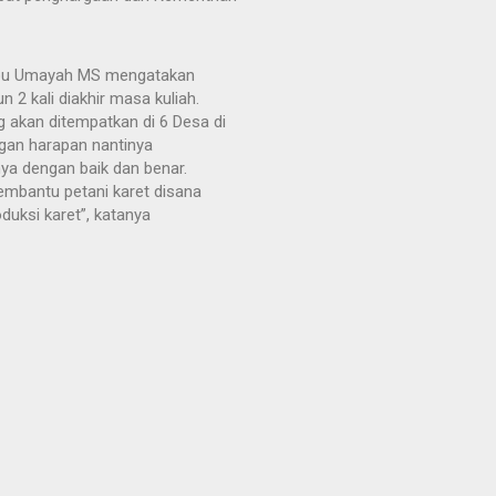
 Abu Umayah MS mengatakan
un 2 kali diakhir masa kuliah.
 akan ditempatkan di 6 Desa di
an harapan nantinya
a dengan baik dan benar.
bantu petani karet disana
uksi karet”, katanya