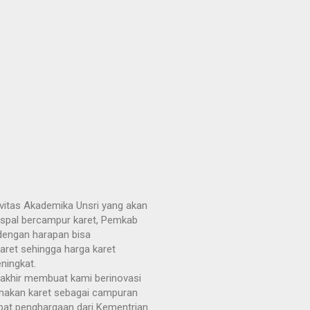
ivitas Akademika Unsri yang akan
spal bercampur karet, Pemkab
dengan harapan bisa
ret sehingga harga karet
ningkat.
erakhir membuat kami berinovasi
nakan karet sebagai campuran
apat penghargaan dari Kementrian