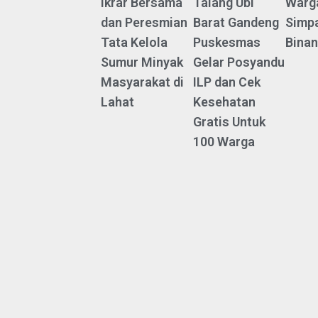
Ikrar Bersama
Talang Ubi
Warga
dan Peresmian
Barat Gandeng
Simp
Tata Kelola
Puskesmas
Bina
Sumur Minyak
Gelar Posyandu
Masyarakat di
ILP dan Cek
Lahat
Kesehatan
Gratis Untuk
100 Warga