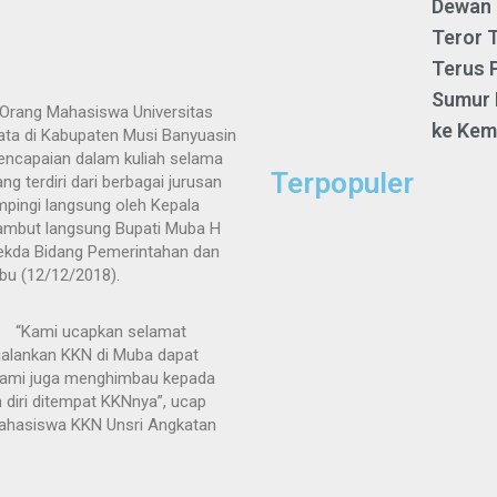
Dewan 
Teror 
Terus 
Sumur 
Orang Mahasiswa Universitas
ke Kem
yata di Kabupaten Musi Banyuasin
encapaian dalam kuliah selama
Terpopuler
 terdiri dari berbagai jurusan
mpingi langsung oleh Kepala
ambut langsung Bupati Muba H
 Sekda Bidang Pemerintahan dan
bu (12/12/2018).
“Kami ucapkan selamat
jalankan KKN di Muba dapat
kami juga menghimbau kepada
 diri ditempat KKNnya”, ucap
ahasiswa KKN Unsri Angkatan