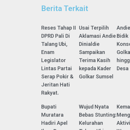
Berita Terkait
Reses Tahap II
Usai Terpilih
Andie
DPRD Pali Di
Aklamasi Andie
Bidik
Talang Ubi,
Dinialdie
Konso
Enam
Sampaikan
Golka
Legislator
Terima Kasih
hingg
Lintas Partai
kepada Kader
Desa
Serap Pokir &
Golkar Sumsel
Jeritan Hati
Rakyat.
Bupati
Wujud Nyata
Kema
Muratara
Bebas Stunting:
Meng
Hadiri Apel
Kelurahan
Aktiv