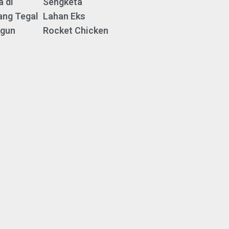
 di
Sengketa
ang Tegal
Lahan Eks
ngun
Rocket Chicken