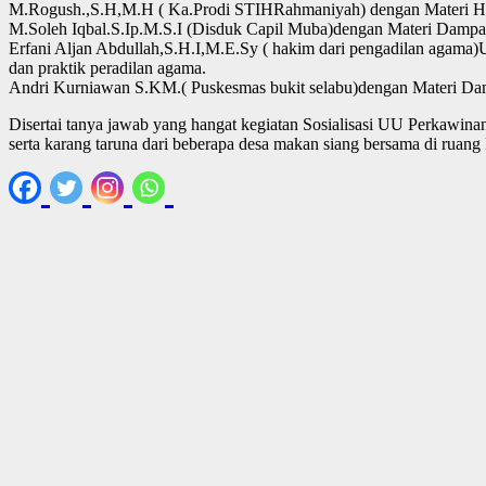
M.Rogush.,S.H,M.H ( Ka.Prodi STIHRahmaniyah) dengan Materi Huk
M.Soleh Iqbal.S.Ip.M.S.I (Disduk Capil Muba)dengan Materi Dampa
Erfani Aljan Abdullah,S.H.I,M.E.Sy ( hakim dari pengadilan agama
dan praktik peradilan agama.
Andri Kurniawan S.KM.( Puskesmas bukit selabu)dengan Materi Dam
Disertai tanya jawab yang hangat kegiatan Sosialisasi UU Perkawina
serta karang taruna dari beberapa desa makan siang bersama di ruan