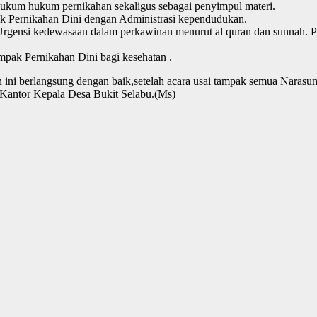
um hukum pernikahan sekaligus sebagai penyimpul materi.
k Pernikahan Dini dengan Administrasi kependudukan.
)Urgensi kedewasaan dalam perkawinan menurut al quran dan sunnah. 
pak Pernikahan Dini bagi kesehatan .
n ini berlangsung dengan baik,setelah acara usai tampak semua Naras
g Kantor Kepala Desa Bukit Selabu.(Ms)