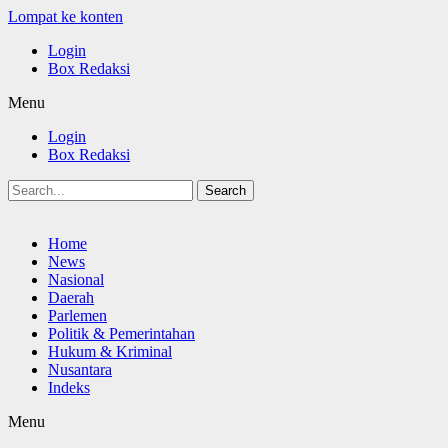
Lompat ke konten
Login
Box Redaksi
Menu
Login
Box Redaksi
Search
Home
News
Nasional
Daerah
Parlemen
Politik & Pemerintahan
Hukum & Kriminal
Nusantara
Indeks
Menu