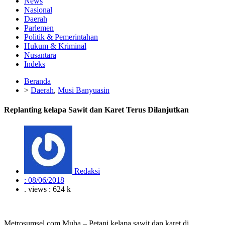
News
Nasional
Daerah
Parlemen
Politik & Pemerintahan
Hukum & Kriminal
Nusantara
Indeks
Beranda
>
Daerah
,
Musi Banyuasin
Replanting kelapa Sawit dan Karet Terus Dilanjutkan
Redaksi
:
08/06/2018
. views : 624 k
Metrosumsel.com,Muba – Petani kelapa sawit dan karet di