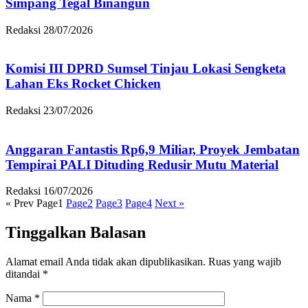
Simpang Tegal Binangun
Redaksi
28/07/2026
Komisi III DPRD Sumsel Tinjau Lokasi Sengketa
Lahan Eks Rocket Chicken
Redaksi
23/07/2026
Anggaran Fantastis Rp6,9 Miliar, Proyek Jembatan
Tempirai PALI Dituding Redusir Mutu Material
Redaksi
16/07/2026
« Prev
Page
1
Page
2
Page
3
Page
4
Next »
Tinggalkan Balasan
Alamat email Anda tidak akan dipublikasikan.
Ruas yang wajib
ditandai
*
Nama
*