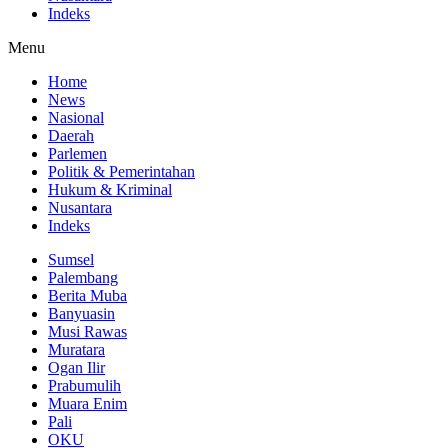
Indeks
Menu
Home
News
Nasional
Daerah
Parlemen
Politik & Pemerintahan
Hukum & Kriminal
Nusantara
Indeks
Sumsel
Palembang
Berita Muba
Banyuasin
Musi Rawas
Muratara
Ogan Ilir
Prabumulih
Muara Enim
Pali
OKU