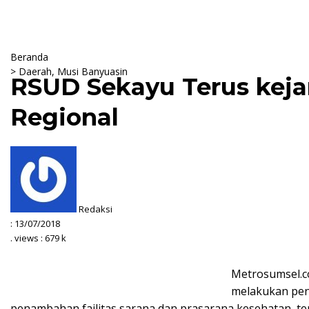
Beranda
>
Daerah
,
Musi Banyuasin
RSUD Sekayu Terus keja
Regional
Redaksi
:
13/07/2018
. views : 679 k
Metrosumsel.c
melakukan pe
penambahan failitas sarana dan prasarana kesehatan, 