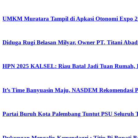
UMKM Muratara Tampil di Apkasi Otonomi Expo 20
Diduga Rugi Belasan Milyar, Owner PT. Titani Aba
HPN 2025 KALSEL: Riau Batal Jadi Tuan Rumah, 
It’s Time Banyuasin Maju, NASDEM Rekomendasi 
Partai Buruh Kota Palembang Tuntut PSU Seluruh
Dukungan Mengalir, Kemendagri : Titip Pj Bupati 