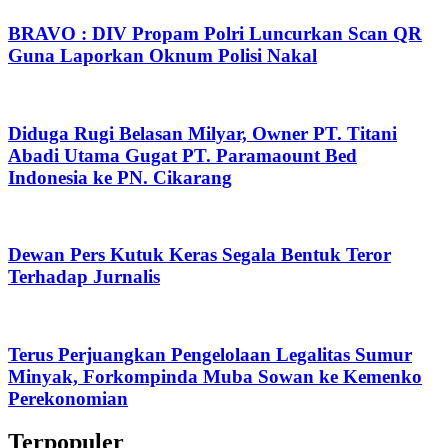
BRAVO : DIV Propam Polri Luncurkan Scan QR
Guna Laporkan Oknum Polisi Nakal
Diduga Rugi Belasan Milyar, Owner PT. Titani
Abadi Utama Gugat PT. Paramaount Bed
Indonesia ke PN. Cikarang
Dewan Pers Kutuk Keras Segala Bentuk Teror
Terhadap Jurnalis
Terus Perjuangkan Pengelolaan Legalitas Sumur
Minyak, Forkompinda Muba Sowan ke Kemenko
Perekonomian
Terpopuler