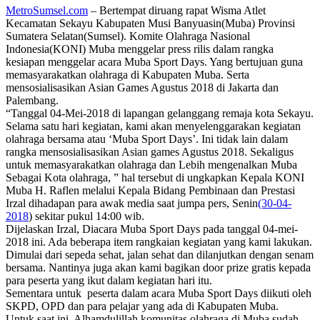
MetroSumsel.com
– Bertempat diruang rapat Wisma Atlet
Kecamatan Sekayu Kabupaten Musi Banyuasin(Muba) Provinsi
Sumatera Selatan(Sumsel). Komite Olahraga Nasional
Indonesia(KONI) Muba menggelar press rilis dalam rangka
kesiapan menggelar acara Muba Sport Days. Yang bertujuan guna
memasyarakatkan olahraga di Kabupaten Muba. Serta
mensosialisasikan Asian Games Agustus 2018 di Jakarta dan
Palembang.
“Tanggal 04-Mei-2018 di lapangan gelanggang remaja kota Sekayu.
Selama satu hari kegiatan, kami akan menyelenggarakan kegiatan
olahraga bersama atau ‘Muba Sport Days’. Ini tidak lain dalam
rangka mensosialisasikan Asian games Agustus 2018. Sekaligus
untuk memasyarakatkan olahraga dan Lebih mengenalkan Muba
Sebagai Kota olahraga, ” hal tersebut di ungkapkan Kepala KONI
Muba H. Raflen melalui Kepala Bidang Pembinaan dan Prestasi
Irzal dihadapan para awak media saat jumpa pers, Senin
(30-04-
2018
) sekitar pukul 14:00 wib.
Dijelaskan Irzal, Diacara Muba Sport Days pada tanggal 04-mei-
2018 ini. Ada beberapa item rangkaian kegiatan yang kami lakukan.
Dimulai dari sepeda sehat, jalan sehat dan dilanjutkan dengan senam
bersama. Nantinya juga akan kami bagikan door prize gratis kepada
para peserta yang ikut dalam kegiatan hari itu.
Sementara untuk peserta dalam acara Muba Sport Days diikuti oleh
SKPD, OPD dan para pelajar yang ada di Kabupaten Muba.
Untuk saat ini, Alhamdulillah komunitas olahraga di Muba sudah