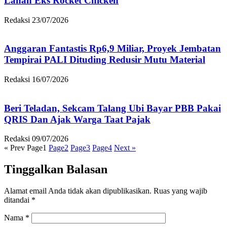
Lahan Eks Rocket Chicken
Redaksi
23/07/2026
Anggaran Fantastis Rp6,9 Miliar, Proyek Jembatan
Tempirai PALI Dituding Redusir Mutu Material
Redaksi
16/07/2026
Beri Teladan, Sekcam Talang Ubi Bayar PBB Pakai
QRIS Dan Ajak Warga Taat Pajak
Redaksi
09/07/2026
« Prev
Page
1
Page
2
Page
3
Page
4
Next »
Tinggalkan Balasan
Alamat email Anda tidak akan dipublikasikan.
Ruas yang wajib
ditandai
*
Nama
*