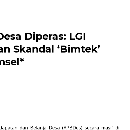
Desa Diperas: LGI
n Skandal ‘Bimtek’
msel*
patan dan Belanja Desa (APBDes) secara masif di