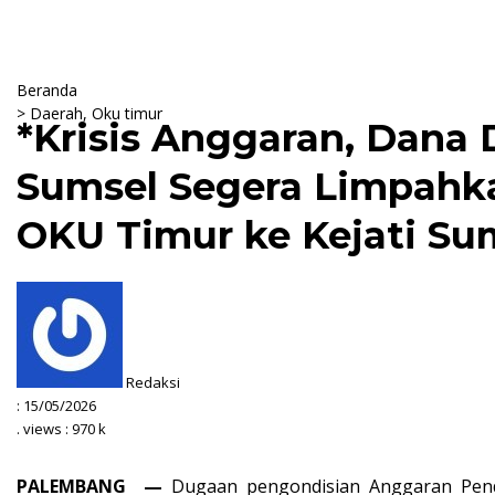
Beranda
>
Daerah
,
Oku timur
*Krisis Anggaran, Dana 
Sumsel Segera Limpahka
OKU Timur ke Kejati Su
Redaksi
:
15/05/2026
. views : 970 k
PALEMBANG —
Dugaan pengondisian Anggaran Penda