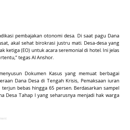
ndikasi pembajakan otonomi desa. Di saat pagu Dana
at, akal sehat birokrasi justru mati. Desa-desa yang
k ketiga (EO) untuk acara seremonial di hotel. Ini jelas
tentu,” tegas Al Anshor.
lah menyusun Dokumen Kasus yang memuat berbagai
nderaan Dana Desa di Tengah Krisis, Pemaksaan iuran
6 terjun bebas hingga 65 persen. Berdasarkan sampel
ana Desa Tahap I yang seharusnya menjadi hak warga
ement