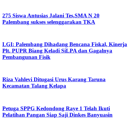
275 Siswa Antusias Jalani Tes,SMA N 20
Palembang sukses selenggarakan TKA
LGI: Palembang Dihadang Bencana Fiskal, Kinerja
Plt. PUPR Biang Keladi SiLPA dan Gagalnya
Pembangunan Fisik
Riza Vahlevi Ditugasi Urus Karang Taruna
Kecamatan Talang Kelapa
Petuga SPPG Kedondong Raye 1 Telah Ikuti
Pelatihan Pangan Siap Saji Dinkes Banyuasin