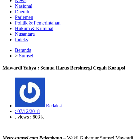
News
Nasional
Daerah
Parlemen
Politik & Pemerintahan
Hukum & Kriminal
Nusantara
Indeks
Beranda
>
Sumsel
Mawardi Yahya : Semua Harus Bersinergi Cegah Korupsi
Redaksi
:
07/12/2018
. views : 603 k
Metrosumsel.com,Palembang –
Wakil Gubernur Sumsel Mawardi