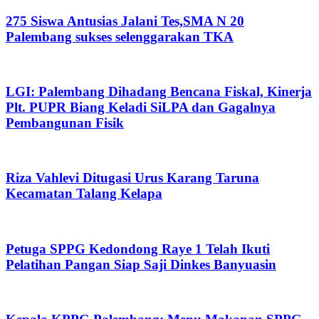
275 Siswa Antusias Jalani Tes,SMA N 20
Palembang sukses selenggarakan TKA
LGI: Palembang Dihadang Bencana Fiskal, Kinerja
Plt. PUPR Biang Keladi SiLPA dan Gagalnya
Pembangunan Fisik
Riza Vahlevi Ditugasi Urus Karang Taruna
Kecamatan Talang Kelapa
Petuga SPPG Kedondong Raye 1 Telah Ikuti
Pelatihan Pangan Siap Saji Dinkes Banyuasin