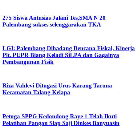
275 Siswa Antusias Jalani Tes,SMA N 20
Palembang sukses selenggarakan TKA
LGI: Palembang Dihadang Bencana Fiskal, Kinerja
Plt. PUPR Biang Keladi SiLPA dan Gagalnya
Pembangunan Fisik
Riza Vahlevi Ditugasi Urus Karang Taruna
Kecamatan Talang Kelapa
Petuga SPPG Kedondong Raye 1 Telah Ikuti
Pelatihan Pangan Siap Saji Dinkes Banyuasin