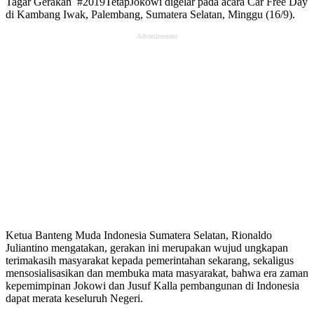
Tagar Gerakan #2019TetapJokowi digelar pada acara Car Free Day
di Kambang Iwak, Palembang, Sumatera Selatan, Minggu (16/9).
Advertisement
Ketua Banteng Muda Indonesia Sumatera Selatan, Rionaldo
Juliantino mengatakan, gerakan ini merupakan wujud ungkapan
terimakasih masyarakat kepada pemerintahan sekarang, sekaligus
mensosialisasikan dan membuka mata masyarakat, bahwa era zaman
kepemimpinan Jokowi dan Jusuf Kalla pembangunan di Indonesia
dapat merata keseluruh Negeri.